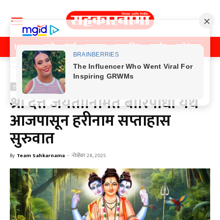
Home
पुणे
मुंबई
महाराष्ट्र
राजकीय
क्राईम
मनोरंजन
खे
Home
पुणे
पुणे
श्री दत्त जयंतीनिमित बोरिपार्धी येथे
आजपासून हरीनाम सप्ताहास
सुरुवात
By
Team Sahkarnama
-
नोव्हेंबर 28, 2025