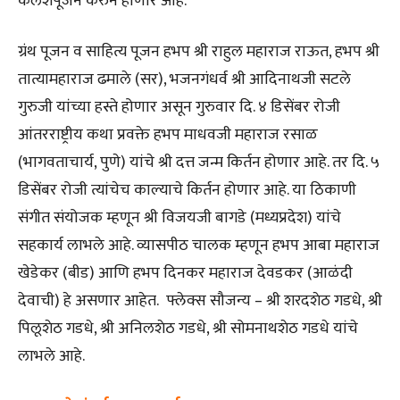
कलशपूजन करुन होणार आहे.
ग्रंथ पूजन व साहित्य पूजन हभप श्री राहुल महाराज राऊत, हभप श्री
तात्यामहाराज ढमाले (सर), भजनगंधर्व श्री आदिनाथजी सटले
गुरुजी यांच्या हस्ते होणार असून गुरुवार दि. ४ डिसेंबर रोजी
आंतरराष्ट्रीय कथा प्रवक्ते हभप माधवजी महाराज रसाळ
(भागवताचार्य, पुणे) यांचे श्री दत्त जन्म किर्तन होणार आहे. तर दि. ५
डिसेंबर रोजी त्यांचेच काल्याचे किर्तन होणार आहे. या ठिकाणी
संगीत संयोजक म्हणून श्री विजयजी बागडे (मध्यप्रदेश) यांचे
सहकार्य लाभले आहे. व्यासपीठ चालक म्हणून हभप आबा महाराज
खेडेकर (बीड) आणि हभप दिनकर महाराज देवडकर (आळंदी
देवाची) हे असणार आहेत. फ्लेक्स सौजन्य – श्री शरदशेठ गडधे, श्री
पिलूशेठ गडधे, श्री अनिलशेठ गडधे, श्री सोमनाथशेठ गडधे यांचे
लाभले आहे.