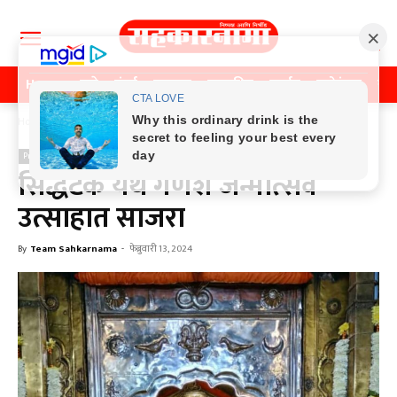
Home
पुणे
मुंबई
महाराष्ट्र
राजकीय
क्राईम
मनोरंजन
खे
Home
Previos News
Previos News
सिद्धटेक येथे गणेश जन्मोत्सव
उत्साहात साजरा
By
Team Sahkarnama
-
फेब्रुवारी 13, 2024