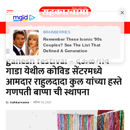
Home
पुणे
मुंबई
महाराष्ट्र
राजकीय
क्राईम
मनोरंजन
खे
Home
Previos News
Previos News
ganesh festival – देऊळगाव
गाडा येथील कोविड सेंटरमध्ये
आमदार राहुलदादा कुल यांच्या हस्ते
गणपती बाप्पा ची स्थापना
By
Sahkarnama
-
सप्टेंबर 10, 2021