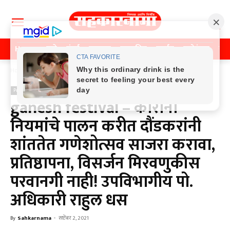
Home
पुणे
मुंबई
महाराष्ट्र
राजकीय
क्राईम
मनोरंजन
खे
Home
Previos News
Previos News
ganesh festival – कोरोना
नियमांचे पालन करीत दौंडकरांनी
शांततेत गणेशोत्सव साजरा करावा,
प्रतिष्ठापना, विसर्जन मिरवणुकीस
परवानगी नाही! उपविभागीय पो.
अधिकारी राहुल धस
By
Sahkarnama
-
सप्टेंबर 2, 2021