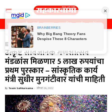
Home
पुणे
मुंबई
महाराष्ट्र
राजकीय
क्राईम
मनोरंजन
खे
Home
Previos News
Previos News
उत्कृष्ट सार्वजनिक गणेशोत्सव
मंडळांस मिळणार 5 लाख रुपयांचा
प्रथम पुरस्कार – सांस्कृतिक कार्य
मंत्री सुधीर मुनगंटीवार यांची माहिती
By
Team Sahkarnama
-
ऑगस्ट 26, 2022