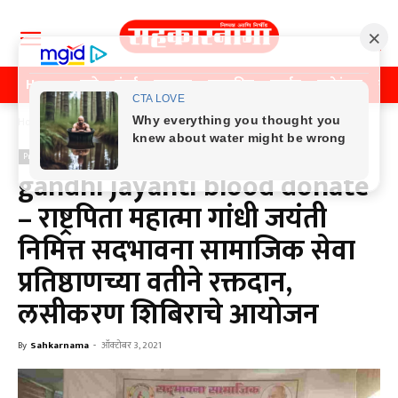
Home
पुणे
मुंबई
महाराष्ट्र
राजकीय
क्राईम
मनोरंजन
खे
Home
Previos News
Previos News
gandhi jayanti blood donate
– राष्ट्रपिता महात्मा गांधी जयंती
निमित्त सदभावना सामाजिक सेवा
प्रतिष्ठाणच्या वतीने रक्तदान,
लसीकरण शिबिराचे आयोजन
By
Sahkarnama
-
ऑक्टोबर 3, 2021