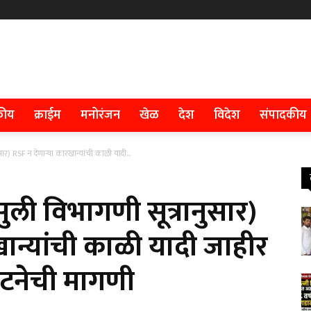
कीय
क्राईम
मनोरंजन
खेळ
देश
विदेश
संपादकीय
र) RSF न देणाऱ्या कारखान्यांची काळी यादी...
ली विभागणी सूत्रानुसार)
ान्यांची काळी यादी जाहीर
ंघटनेची मागणी