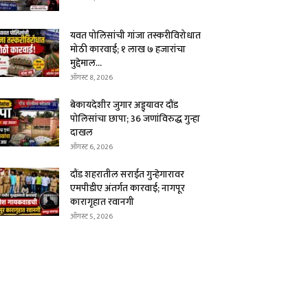
यवत पोलिसांची गांजा तस्करीविरोधात
मोठी कारवाई; १ लाख ७ हजारांचा
मुद्देमाल...
ऑगस्ट 8, 2026
बेकायदेशीर जुगार अड्ड्यावर दौंड
पोलिसांचा छापा; 36 जणांविरुद्ध गुन्हा
दाखल
ऑगस्ट 6, 2026
दौंड शहरातील सराईत गुन्हेगारावर
एमपीडीए अंतर्गत कारवाई; नागपूर
कारागृहात रवानगी
ऑगस्ट 5, 2026