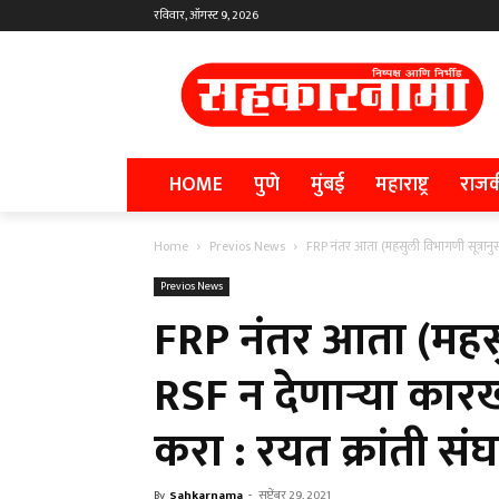
रविवार, ऑगस्ट 9, 2026
HOME
पुणे
मुंबई
महाराष्ट्र
राज
Home
Previos News
FRP नंतर आता (महसुली विभागणी सूत्रानुसा
Previos News
FRP नंतर आता (महसु
RSF न देणाऱ्या कारख
करा : रयत क्रांती स
By
Sahkarnama
-
सप्टेंबर 29, 2021