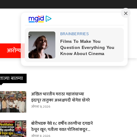
आरोग्य
ताज्या बातम्या
अखिल भारतीय मराठा महासंघाच्या
इंदापूर तालुका अध्यक्षपदी योगेश घोगरे
ऑगस्ट 9, 2026
बोरीभडक येथे १८ वर्षीय तरुणीचा दगडाने
ठेचून खून; पतीला यवत पोलिसांकडून...
ऑगस्ट 8, 2026