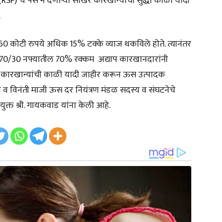
SF) चे पैसे न देणाऱ्या साखर कारखान्यांची सुद्धा काळी यादी
.
 कोटी रुपये अधिक 15% टक्के व्याज थकविले होते. त्यानंतर
नाचे 70/30 नफ्यातील 70% रक्कम अद्याप कारखानदारांनी
 या कारखान्यांची काळी यादी जाहीर करून ऊस उत्पादक
ेदन व विनंती माजी ऊस दर नियंत्रण मंडळ सदस्य व संघटनेचे
आयुक्त श्री. गायकवाड यांना केली आहे.