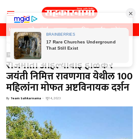
Home
पुणे
मुंबई
महाराष्ट्र
राजकीय
क्राईम
मनोरंजन
खे
Home
Previos News
Previos News
राजमाता अहिल्याबाई होळकर
जयंती निमित्त रावणगाव येथील 100
महिलांना मोफत अष्टविनायक दर्शन
By
Team Sahkarnama
-
जून 4, 2023