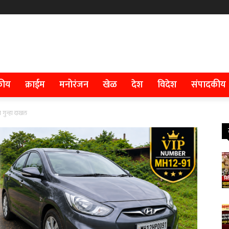
कीय
क्राईम
मनोरंजन
खेळ
देश
विदेश
संपादकीय
 गुन्हा दाखल