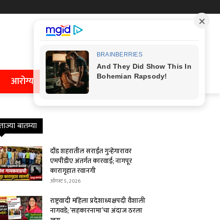
आरोग्य
ताज्या बातम्या
दौंड शहरातील सराईत गुन्हेगारावर
एमपीडीए अंतर्गत कारवाई; नागपूर
कारागृहात रवानगी
ऑगस्ट 5, 2026
राष्ट्रवादी महिला प्रदेशाध्यक्षपदी वैशाली
नागवडे; ‘सहकारनामा’चा अंदाज ठरला