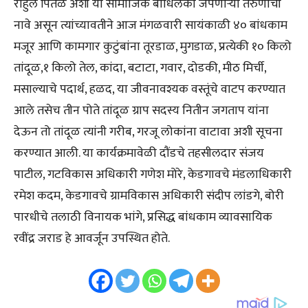
राहुल पितळे अशी या सामाजिक बांधिलकी जपणाऱ्या तरुणांची
नावे असून त्यांच्यावतीने आज मंगळवारी सायंकाळी ४० बांधकाम
मजूर आणि कामगार कुटुंबांना तूरडाळ, मुगडाळ, प्रत्येकी १० किलो
तांदूळ,१ किलो तेल, कांदा, बटाटा, गवार, दोडकी, मीठ मिर्ची,
मसाल्याचे पदार्थ, हळद, या जीवनावश्यक वस्तूंचे वाटप करण्यात
आले तसेच तीन पोते तांदूळ ग्राप सदस्य नितीन जगताप यांना
देऊन तो तांदूळ त्यांनी गरीब, गरजू लोकांना वाटावा अशी सूचना
करण्यात आली. या कार्यक्रमावेळी दौंडचे तहसीलदार संजय
पाटील, गटविकास अधिकारी गणेश मोरे, केडगावचे मंडलाधिकारी
रमेश कदम, केडगावचे ग्रामविकास अधिकारी संदीप लांडगे, बोरी
पारधीचे तलाठी विनायक भांगे, प्रसिद्ध बांधकाम व्यावसायिक
रवींद्र जराड हे आवर्जून उपस्थित होते.