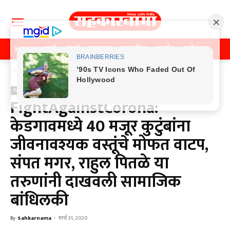
Home
पुणे
मुंबई
महाराष्ट्र
राजकीय
क्राईम
मनोरंजन
खे
Home
Previos News
Previos News
FightAgainstCorona:
केडगावमध्ये 40 मजूर कुटुंबांना
जीवनावश्यक वस्तूंचे मोफत वाटप,
संपत मगर, राहुल पितळे या
तरुणांनी दाखवली सामाजिक
बांधिलकी
By
Sahkarnama
-
मार्च 31, 2020