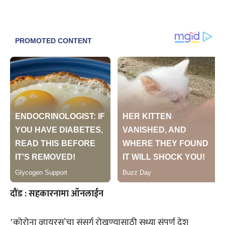
दौंड : सहकारनामा ऑनलाईन
‛कोरोना व्हायरस’चा संसर्ग रोखण्यासाठी सध्या संपूर्ण देश