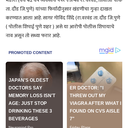
भंडारी (वय 42 वर्ष व्यवसाय पेपर एजन्सी रा. वरवंड, शिवाजी चौक
ता. दौंड जि.पुणे) यांच्या फिर्यादीनुसार खंडणीचा गुन्हा दाखल
करण्यात आला आहे. सागर गोविंद शिंदे (रा.वरवंड ता. दौंड जि.पुणे
( पोलीस शिपाई पुणे शहर ) असे या आरोपी पोलीस शिपायाचे
नाव असून तो सध्या फरार आहे.