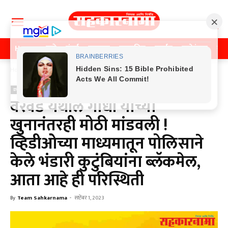
Home
पुणे
मुंबई
महाराष्ट्र
राजकीय
क्राईम
मनोरंजन
खे
Home
क्राईम
क्राईम
वरवंड येथील गांधी यांच्या
खुनानंतरही मोठी मांडवली !
व्हिडीओच्या माध्यमातून पोलिसाने
केले भंडारी कुटुंबियांना ब्लॅकमेल,
आता आहे ही परिस्थिती
By
Team Sahkarnama
-
सप्टेंबर 1, 2023