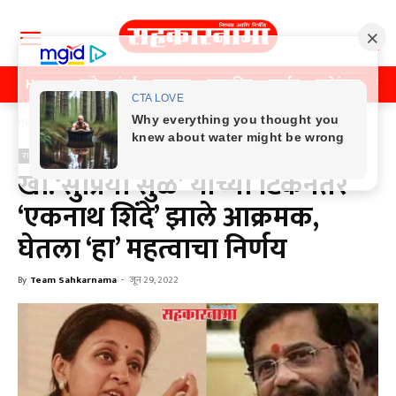
Home
पुणे
मुंबई
महाराष्ट्र
राजकीय
क्राईम
मनोरंजन
खे
Home
राजकीय
राजकीय
खा.‘सुप्रिया सुळे’ यांच्या टिकेनंतर
‘एकनाथ शिंदे’ झाले आक्रमक,
घेतला ‘हा’ महत्वाचा निर्णय
By
Team Sahkarnama
-
जून 29, 2022