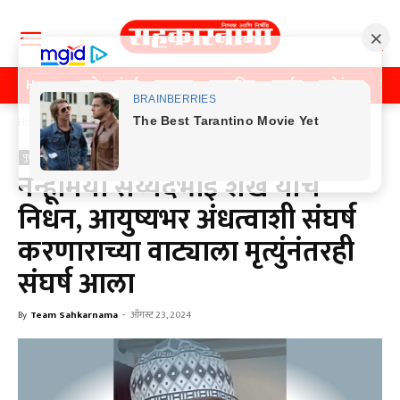
Home
पुणे
मुंबई
महाराष्ट्र
राजकीय
क्राईम
मनोरंजन
खे
Home
पुणे
पुणे
नन्हूमिया सय्यदभाई शेख यांचे
निधन, आयुष्यभर अंधत्वाशी संघर्ष
करणाराच्या वाट्याला मृत्युंनंतरही
संघर्ष आला
By
Team Sahkarnama
-
ऑगस्ट 23, 2024