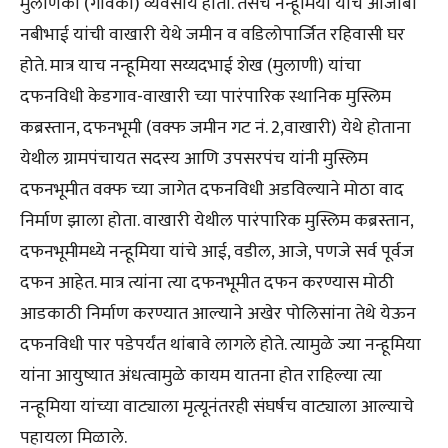
मुलाणकी (गावकी) व्यवसाय होता. तसेच नन्हूमिया यांचे आजोबा
नबीभाई यांची वाखारी येथे जमीन व वडिलोपार्जित रहिवासी घर
होते. मात्र याच नन्हूमिया सय्यदभाई शेख (मुलाणी) यांचा
दफनविधी केडगाव-वाखारी च्या पारंपारिक स्थानिक मुस्लिम
कब्रस्तान, दफनभूमी (वक्फ जमीन गट नं. 2,वाखारी) येथे होताना
येथील ग्रामपंचायत सदस्य आणि उपसरपंच यांनी मुस्लिम
दफनभूमीत वक्फ च्या जागेत दफनविधी अडविल्याने मोठा वाद
निर्माण झाला होता. वाखारी येथील पारंपारिक मुस्लिम कब्रस्तान,
दफनभूमीमध्ये नन्हूमिया यांचे आई, वडील, आजे, पणजे सर्व पूर्वज
दफन आहेत. मात्र त्यांना त्या दफनभूमीत दफन करण्यास मोठी
आडकाठी निर्माण करण्यात आल्याने अखेर पोलिसांना तेथे येऊन
दफनविधी पार पडेपर्यंत थांबावे लागले होते. त्यामुळे ज्या नन्हूमिया
यांना आयुष्यात अंधत्वामुळे कायम यातना होत राहिल्या त्या
नन्हूमिया यांच्या वाट्याला मृत्यूनंतरही संघर्षच वाट्याला आल्याचे
पहायला मिळाले.