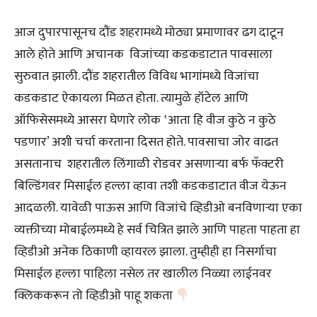
आज दुपारपासूनच दौंड शहरामध्ये मोठ्या प्रमाणावर ढग दाटून
आले होते आणि अचानक विजांच्या कडकडाटात पावसाला
सुरुवात झाली. दौंड शहरातील विविध भागांमध्ये विजांचा
कडकडाट ऐकायला मिळत होता. त्यामुळे हॉटेल आणि
ऑफिसेसमध्ये आसरा घेणारे लोक ‛आता हि वीज कुठे न कुठे
पडणार’ अशी चर्चा करताना दिसत होते. पावसाचा जोर वाढत
असतानाच शहरातील लिंगाळी रोडवर असणाऱ्या बर्फ फॅक्टरी
बिल्डिंगवर मिसाईल हल्ला व्हावा तशी कडकडाटात वीज येऊन
आदळली. यावेळी पाऊस आणि विजांचे व्हिडीओ बनविणाऱ्या एका
व्यक्तीच्या मोबाईलमध्ये हे सर्व चित्रित झाले आणि पाहता पाहता हा
व्हिडीओ अनेक ठिकाणी व्हायरल झाला. तुम्हीही हा निसर्गाचा
मिसाईल हल्ला पाहिला नसेल तर खालील निळ्या लाईनवर
क्लिककरून तो व्हिडीओ पाहू शकता