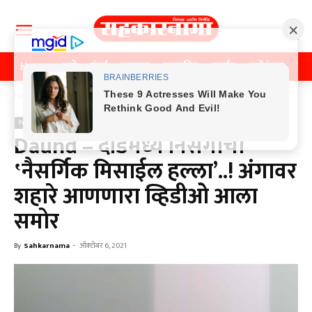
Home
पुणे
मुंबई
महाराष्ट्र
राजकीय
क्राईम
मनोरंजन
खे
Home
Previos News
Previos News
Daund – दौंडमध्ये निसर्गाचा
‛नैसर्गिक मिसाईल हल्ला’..! अंगावर
शहारे आणणारा व्हिडीओ आला
समोर
By
Sahkarnama
-
ऑक्टोबर 6, 2021