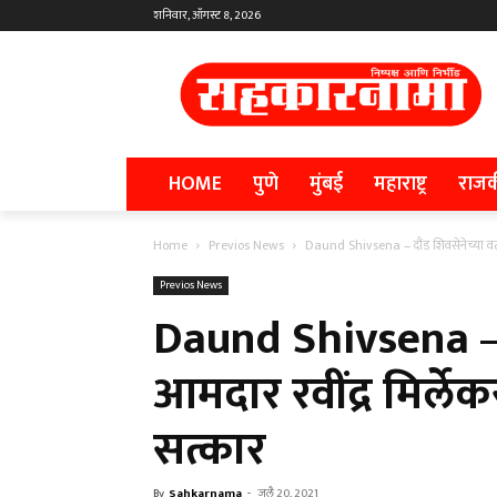
शनिवार, ऑगस्ट 8, 2026
HOME
पुणे
मुंबई
महाराष्ट्र
राज
Home
Previos News
Daund Shivsena – दौंड शिवसेनेच्या वतीने 
Previos News
Daund Shivsena – द
आमदार रवींद्र मिर्लेक
सत्कार
By
Sahkarnama
-
जुलै 20, 2021