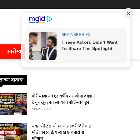
आरोग्य
ताज्या बातम्या
बोरीभडक येथे १८ वर्षीय तरुणीचा दगडाने
ठेचून खून; पतीला यवत पोलिसांकडून...
ऑगस्ट 8, 2026
यवत पोलिसांची गांजा तस्करीविरोधात
मोठी कारवाई; १ लाख ७ हजारांचा
मुद्देमाल...