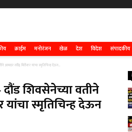
कीय
क्राईम
मनोरंजन
खेळ
देश
विदेश
संपादकीय
आमदार रवींद्र मिर्लेकर यांचा स्मृतिचिन्ह देऊन...
ौंड शिवसेनेच्या वतीने
र यांचा स्मृतिचिन्ह देऊन