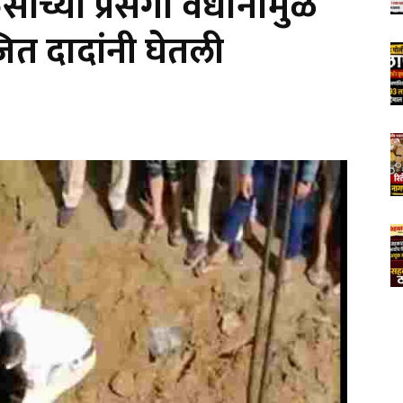
ंच्या प्रसंगा वधानामुळे
 दादांनी घेतली