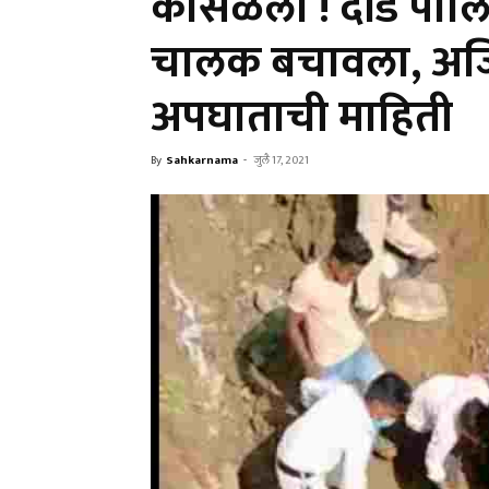
कोसळला ! दौंड पोलिसा
चालक बचावला, अजित
अपघाताची माहिती
By
Sahkarnama
-
जुलै 17, 2021