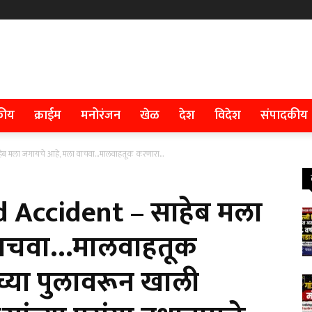
कीय
क्राईम
मनोरंजन
खेळ
देश
विदेश
संपादकीय
 मला जगायचे आहे, मला वाचवा…मालवाहतूक करणारा...
 Accident – साहेब मला
वाचवा…मालवाहतूक
ाच्या पुलावरून खाली