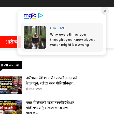
आरोग्य
ताज्या बातम्या
बोरीभडक येथे १८ वर्षीय तरुणीचा दगडाने
ठेचून खून; पतीला यवत पोलिसांकडून...
ऑगस्ट 8, 2026
यवत पोलिसांची गांजा तस्करीविरोधात
मोठी कारवाई; १ लाख ७ हजारांचा
मुद्देमाल...