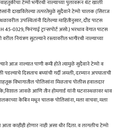
वाहतुकीचा टेम्पो भगीरथी नाल्याच्या पुलावरून थेट खाली
ंनी दाखविलेल्या तत्परतेमुळे सुदैवाने टेम्पो चालक (सिराज
्थळावरील उपस्थितांनी दिलेल्या माहितीनुसार, दौंड पाटस
 45-0329, फिरंगाई ट्रान्सपोर्ट असो.) भरधाव वेगात पाटस
 वरील नियंत्रण सुटल्याने रस्त्यावरील भागीरथी नाल्याच्या
याने आज नाल्यात पाणी कमी होते त्यामुळे सुदैवाने टेम्पो व
ली पडल्याचे दिसताच बघ्यांची गर्दी जमली, दरम्यान अपघाताची
 वाहतूक विभागातील पोलिसांना मिळताच पोलीस हवालदार
डके,विशाल जावळे आणि तीन होमगार्ड यांनी घटनास्थळावर धाव
च्या चालकाच्या केबिन मधून चालक पोलिसांना, मला वाचवा, मला
ा आता काहीही होणार नाही असा धीर दिला. व लागलीच टेम्पो