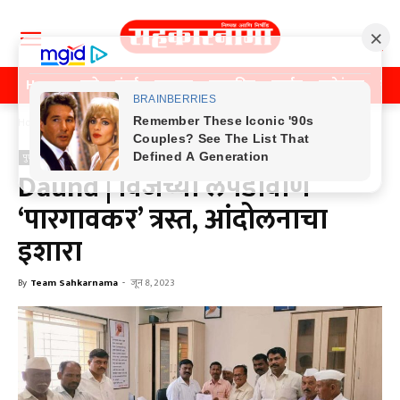
Home
पुणे
मुंबई
महाराष्ट्र
राजकीय
क्राईम
मनोरंजन
खे
Home
पुणे
पुणे
Daund | विजेच्या लपंडावाणे
‘पारगावकर’ त्रस्त, आंदोलनाचा
इशारा
By
Team Sahkarnama
-
जून 8, 2023