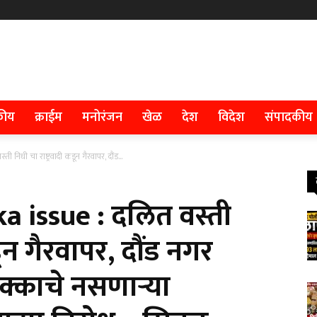
कीय
क्राईम
मनोरंजन
खेळ
देश
विदेश
संपादकीय
धी चा राष्ट्रवादी कडून गैरवापर, दौंड...
 issue : दलित वस्ती
डून गैरवापर, दौंड नगर
क्काचे नसणाऱ्या