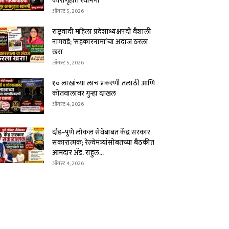
कारागृहात रवानगी
ऑगस्ट 5, 2026
राष्ट्रवादी महिला प्रदेशाध्यक्षपदी वैशाली
नागवडे; ‘सहकारनामा’चा अंदाज ठरला
खरा
ऑगस्ट 5, 2026
१० लाखांच्या लाच प्रकरणी तलाठी आणि
कोतवालावर गुन्हा दाखल
ऑगस्ट 4, 2026
दौंड–पुणे लोकल सेवेबाबत केंद्र सरकार
सकारात्मक; रेल्वेमंत्र्यांसोबतच्या बैठकीत
आमदार ॲड. राहुल...
ऑगस्ट 4, 2026