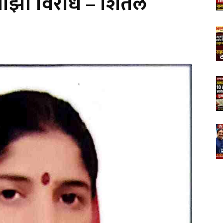
ा माझा विरोध – शितल