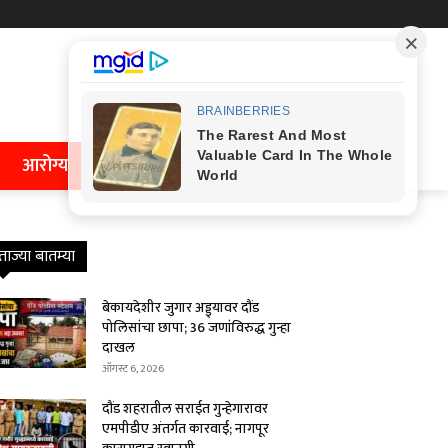
आरोग्य
ताज्या बातम्या
बेकायदेशीर जुगार अड्ड्यावर दौंड
पोलिसांचा छापा; 36 जणांविरुद्ध गुन्हा
दाखल
ऑगस्ट 6, 2026
दौंड शहरातील सराईत गुन्हेगारावर
एमपीडीए अंतर्गत कारवाई; नागपूर