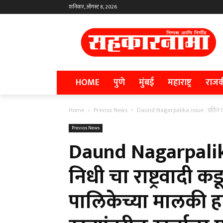
शनिवार, ऑगस्ट 8, 2026
HOME
पुणे
मुंबई
महाराष्ट्र
राज
Home
Previos News
Daund Nagarpalika issue : दलित वस्ती नि
Previos News
Daund Nagarpalika
निधी चा राष्ट्रवादी क
पालिकेच्या मालकी ह