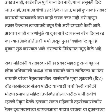
उघडत नाही, कार्डवरील पुर्ण धान्य देत नाही, धान्य असूनही दिले
जात नाही, उडवाउडवीची उत्तर दिले जातात, माझी कुणाकडे तक्रार
करायची त्याच्याकडे करा काही फरक पडत नाही असे म्हणून
तक्रार केल्यास त्याच्याकडे बघून घेतो अशी दमदाटी केली जाते.
अश्याच काही कारणांमुळे या दुकानाचे लायसन्स बरेच दिवस रद्द
करण्यात आले होते अशी चर्चा असून पुन्हा ‛वशीला’ लावून हे
दुकान सुरू करण्यात आले असल्याचे निवेदनात नमूद केले आहे.
सदर महिलांनी व तक्रारदारांनी हा प्रकार महाराष्ट्र राज्य बहुजन
लोक अभियानाचे अध्यक्ष आबा वाघमारे यांना सांगितला. या नंतर
वाघमारे यांच्या नेतृत्वाखालील यासंदर्भात पुन्हा शुक्रवारी (दि.८)
दौंड तहसीलदार संजय पाटील यांच्याशी चर्चा केली. यावेळी
मोठ्या प्रमाणात महिला उपस्थित होत्या. पाटील यांनी सर्वांचे
म्हणणे ऐकून घेतले. दरम्यान संतप्त महिलांनी तहसीलदारांसमोर
रेशन दुकानदाराच्या कामकाजाचा पाढाच वाचला. या दुकानाच्या