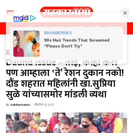
Home
पुणे
मुंबई
महाराष्ट्र
राजकीय
क्राईम
मनोरंजन
खे
Home
Previos News
Previos News
Daund issue – ताई, काही करा
पण आम्हाला ‛ते’ रेशन दुकान नको!
दौंड शहरात महिलांनी खा.सुप्रिया
सुळे यांच्यासमोर मांडली व्यथा
By
Sahkarnama
-
ऑक्टोबर 9, 2021