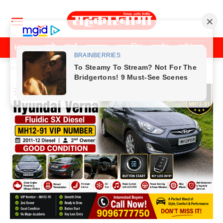
Home
पुणे
मुंबई
महाराष्ट्र
राजकीय
क्राईम
मनोरंजन
खे
Home
क्राईम