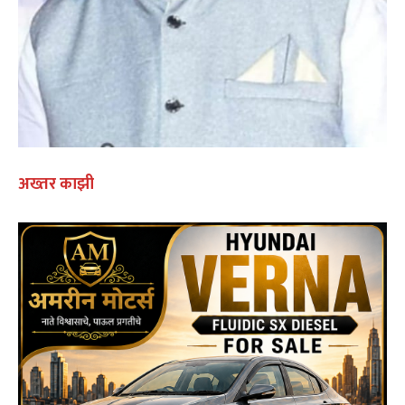
अख्तर काझी