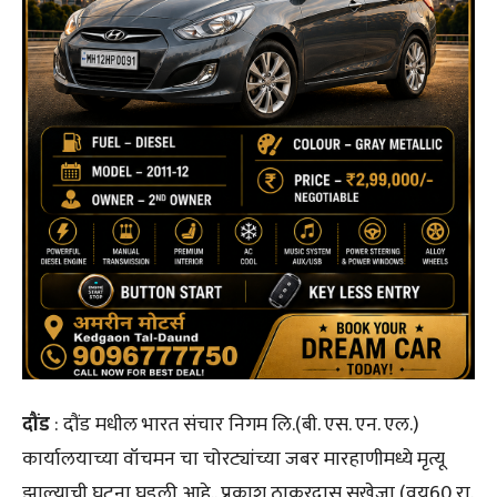
दौंड
: दौंड मधील भारत संचार निगम लि.(बी. एस. एन. एल.)
कार्यालयाच्या वॉचमन चा चोरट्यांच्या जबर मारहाणीमध्ये मृत्यू
झाल्याची घटना घडली आहे.. प्रकाश ठाकूरदास सुखेजा (वय60,रा.