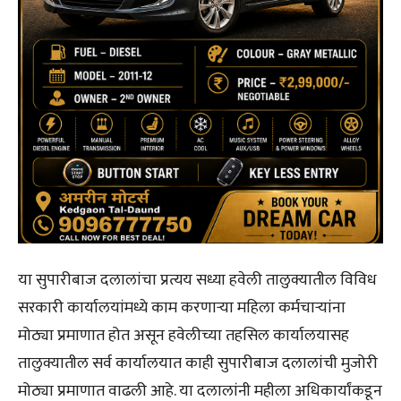
या सुपारीबाज दलालांचा प्रत्यय सध्या हवेली तालुक्यातील विविध
सरकारी कार्यालयांमध्ये काम करणाऱ्या महिला कर्मचाऱ्यांना
मोठ्या प्रमाणात होत असून हवेलीच्या तहसिल कार्यालयासह
तालुक्यातील सर्व कार्यालयात काही सुपारीबाज दलालांची मुजोरी
मोठ्या प्रमाणात वाढली आहे. या दलालांनी महीला अधिकार्यांकडून