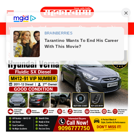
Home
पुणे
मुंबई
महाराष्ट्र
राजकीय
क्राईम
मनोरंजन
खे
Home
पुणे