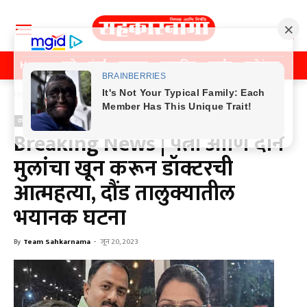
Home
पुणे
मुंबई
महाराष्ट्र
राजकीय
क्राईम
मनोरंजन
खे
Home
क्राईम
क्राईम
Breaking News | पत्नी आणि दोन
मुलांचा खून करून डॉक्टरची
आत्महत्या, दौंड तालुक्यातील
भयानक घटना
By
Team Sahkarnama
-
जून 20, 2023