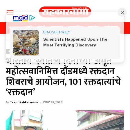
Home
पुणे
मुंबई
महाराष्ट्र
राजकीय
क्राईम
मनोरंजन
खे
Home
Previos News
Previos News
भारतीय ‘स्वातंत्र्य दिनाच्या’ अमृत
महोत्सवानिमित्त दौंडमध्ये रक्तदान
शिबराचे आयोजन, 101 रक्तदात्यांचे
‘रक्तदान’
By
Team Sahkarnama
-
ऑगस्ट 29, 2022