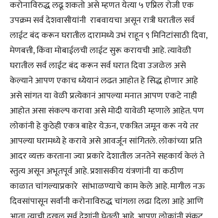
करोनाविरुद्ध लढू शकतो असे म्हणत येत्या ५ एप्रिल रोजी एक
उपक्रम सर्व देशवासीयांनी राबवायचा असून रात्री घरातील सर्व
लाईट बंद करून घरातील दारामध्ये उभं राहून ९ मिनिटांसाठी दिवा,
मेणबत्ती, किंवा मोबाईलची लाईट सुरू करायची आहे. त्यावेळी
घरातील सर्व लाईट बंद करून सर्व घरात दिवा उजळेल असे
केल्याने आपण एकाच ध्येयानं लढत आहोत हे सिद्ध होणार आहे
असे सांगत या वेळी प्रत्येकानं आपल्या मनात आपण एकटे नाही
आहोत असा संकल्प करावा असे मोदी यावेळी म्हणाले आहेत. पण
लोकांनी हे कुठेही एकत्र बाहेर येऊन, एकत्रित जमून करू नये तर
आपल्या घरामध्ये हे करावे असे आवर्जून सांगितले. लोकांच्या प्रति
आदर व्यक्त करताना ज्या प्रकारे देशातील जनतेने सहकार्य केलं ते
स्तुत्य असून अभूतपूर्व आहे. प्रशासकीय यंत्रणांनी या कठीण
काळात चांगल्याप्रकारे सांभाळण्याचे काम केले आहे. मागील नऊ
दिवसांपासून सर्वांनी करोनाविरुद्ध चांगला लढा दिला आहे आणि
आता त्याची दखल सर्व देशांनी घेतली आहे. आपण लोकांनी संकट