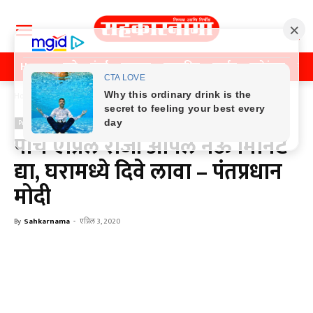
Home
पुणे
मुंबई
महाराष्ट्र
राजकीय
क्राईम
मनोरंजन
खे
Home
Previos News
Previos News
पाच एप्रिल रोजी आपले नऊ मिनिटं
द्या, घरामध्ये दिवे लावा – पंतप्रधान
मोदी
By
Sahkarnama
-
एप्रिल 3, 2020