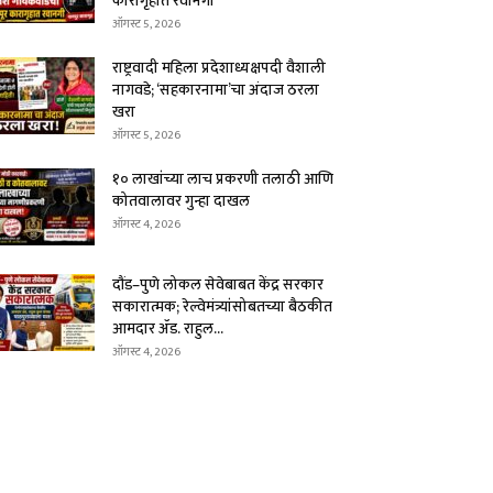
कारागृहात रवानगी
ऑगस्ट 5, 2026
राष्ट्रवादी महिला प्रदेशाध्यक्षपदी वैशाली
नागवडे; ‘सहकारनामा’चा अंदाज ठरला
खरा
ऑगस्ट 5, 2026
१० लाखांच्या लाच प्रकरणी तलाठी आणि
कोतवालावर गुन्हा दाखल
ऑगस्ट 4, 2026
दौंड–पुणे लोकल सेवेबाबत केंद्र सरकार
सकारात्मक; रेल्वेमंत्र्यांसोबतच्या बैठकीत
आमदार ॲड. राहुल...
ऑगस्ट 4, 2026