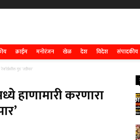
कीय
क्राईम
मनोरंजन
खेळ
देश
विदेश
संपादकीय
 रेकॉर्डवरील गुंड ‛तडीपार’
 मध्ये हाणामारी करणारा
पार’