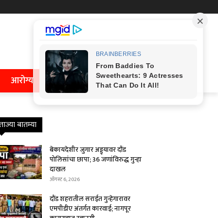
आरोग्य
ताज्या बातम्या
बेकायदेशीर जुगार अड्ड्यावर दौंड
पोलिसांचा छापा; 36 जणांविरुद्ध गुन्हा
दाखल
ऑगस्ट 6, 2026
दौंड शहरातील सराईत गुन्हेगारावर
एमपीडीए अंतर्गत कारवाई; नागपूर