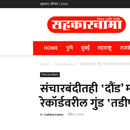
शुक्रवार, ऑगस्ट 7, 2026
HOME
पुणे
मुंबई
महाराष्ट्र
राज
Home
Previos News
संचारबंदीतही ‛दौंड’ मध्ये हाणामारी करणारा
Previos News
संचारबंदीतही ‛दौंड’
रेकॉर्डवरील गुंड ‛तडी
By
Sahkarnama
-
एप्रिल 7, 2020