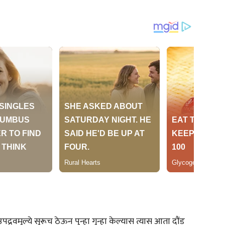
 उपद्रवमुल्ये सुरूच ठेऊन पुन्हा गुन्हा केल्यास त्यास आता दौंड