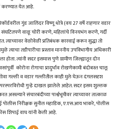
 करण्यात येत आहे.
ॉर्डवरील गुंड जालिंदर विष्णू धोत्रे (वय 27 वर्षे राहणार वडार
 संघटितपणे वाळू चोरी करणे, महिलांचे विनयभंग करणे, गर्दी
त. त्याच्यावर वेळोवेळी प्रतिबंधक कारवाई करून सुद्धा तो
त्यामुळे त्याचा तडीपारीचा प्रस्ताव माननीय उपविभागीय अधिकारी
 होता. त्यांनी सदर इसमास पुणे ग्रामीण जिल्ह्यातून दोन
ंपूर्वी कोरोना रोगाचा प्रादुर्भाव रोखणेकामी बंदोबस्त चालू
 गोवा गल्ली व वडार गल्लीतील काही मुले घेऊन दंगलसदृश
ात परस्परविरोधी गुन्हे दाखल झालेले आहेत. सदर इसम शुल्लक
 असल्याने संचारबंदीच्या पार्श्वभूमीवर त्याच्यावर तात्काळ
 पोलीस निरीक्षक सुनील महाडिक, ए.एस.आय भाकरे, पोलीस
स शिपाई वाघ यांनी केली आहे.