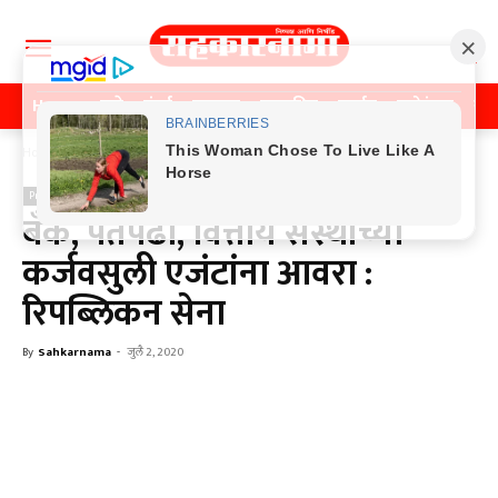
Home
पुणे
मुंबई
महाराष्ट्र
राजकीय
क्राईम
मनोरंजन
खे
Home
Previos News
Previos News
बँक, पतपेढी, वित्तीय संस्थांच्या
कर्जवसुली एजंटांना आवरा :
रिपब्लिकन सेना
By
Sahkarnama
-
जुलै 2, 2020