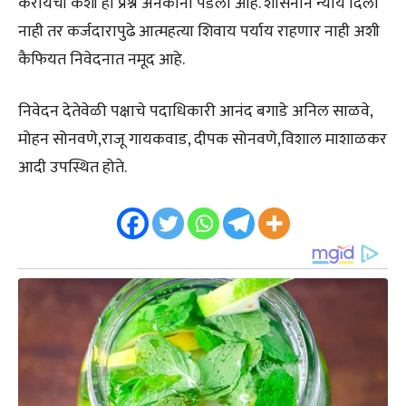
करायची कशी हा प्रश्न अनेकांना पडला आहे. शासनाने न्याय दिला
नाही तर कर्जदारापुढे आत्महत्या शिवाय पर्याय राहणार नाही अशी
कैफियत निवेदनात नमूद आहे.
निवेदन देतेवेळी पक्षाचे पदाधिकारी आनंद बगाडे अनिल साळवे,
मोहन सोनवणे,राजू गायकवाड, दीपक सोनवणे,विशाल माशाळकर
आदी उपस्थित होते.