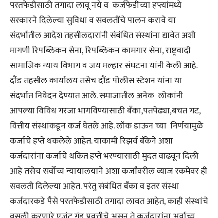
परतफेडीसाठी तगादा लावू नये व कर्जफेडींच्या हप्त्यांमध्ये
सरकारने दिलेल्या सुविधा व सवलतींचे पालन करावे या
संदर्भातील आदेश तहसीलदारांनी संबंधित संस्थांना द्यावेत अशी
मागणी रिपब्लिकन सेना, रिपब्लिकन कामगार सेना, राष्ट्रवादी
सामाजिक न्याय विभाग व जय मल्हार संघटना यांनी केली आहे.
दौंड तहसील कार्यालय तसेच दौंड पोलीस स्टेशन यांना या
संदर्भात निवेदन देण्यात आले. समाजातील अनेक लोकांनी
आपल्या विविध गरजा भागविण्यासाठी बँका,पतपेढ्या,बचत गट,
वित्तीय संस्थांकडून कर्ज घेतले आहे. लॉक डाऊन च्या निर्णयामुळे
कर्जाचे हप्ते थकलेले आहेत. याकामी रिझर्व बँकेने अशा
कर्जदारांना कर्जाचे थकित हप्ते भरण्यासाठी मुदत वाढवून दिली
आहे तसेच सर्वोच्च न्यायालयाने अशा कर्जांवरील व्याज रकमेवर ही
सवलती दिलेल्या आहेत. परंतु संबंधित बँका व इतर संस्था
कर्जदारकडे पैसे परतफेडीसाठी तगादा लावत आहेत, काही संस्थांचे
वसुली करणारे एजंट गुंड प्रवृत्तीचे असून ते कर्जदारांना अर्वाच्य