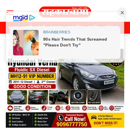
Home
पुणे
मुंबई
महाराष्ट्र
राजकीय
क्राईम
मनोरंजन
खे
Home
Previos News