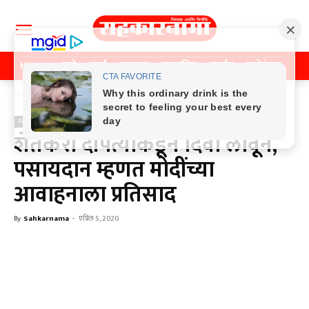
Home
पुणे
मुंबई
महाराष्ट्र
राजकीय
क्राईम
मनोरंजन
खे
Home
Previos News
Previos News
शेतकरी दांपत्याकडून दिवा लावून,
पसायदान म्हणत मोदींच्या
आवाहनाला प्रतिसाद
By
Sahkarnama
-
एप्रिल 5, 2020