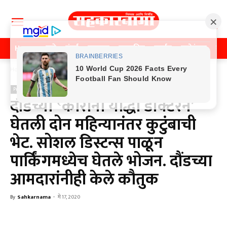
Home
पुणे
मुंबई
महाराष्ट्र
राजकीय
क्राईम
मनोरंजन
खे
Home
Previos News
Previos News
दौंडच्या ‛कोरोना योद्धा डॉक्टरने’
घेतली दोन महिन्यानंतर कुटुंबाची
भेट. सोशल डिस्टन्स पाळून
पार्किंगमध्येच घेतले भोजन. दौंडच्या
आमदारांनीही केले कौतुक
By
Sahkarnama
-
मे 17, 2020