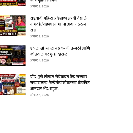
कारागृहात रवानगी
ऑगस्ट 5, 2026
राष्ट्रवादी महिला प्रदेशाध्यक्षपदी वैशाली
नागवडे; ‘सहकारनामा’चा अंदाज ठरला
खरा
ऑगस्ट 5, 2026
१० लाखांच्या लाच प्रकरणी तलाठी आणि
कोतवालावर गुन्हा दाखल
ऑगस्ट 4, 2026
दौंड–पुणे लोकल सेवेबाबत केंद्र सरकार
सकारात्मक; रेल्वेमंत्र्यांसोबतच्या बैठकीत
आमदार ॲड. राहुल...
ऑगस्ट 4, 2026