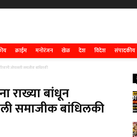
कीय
क्राईम
मनोरंजन
खेळ
देश
विदेश
संपादकीय
रिचारिकांनी जोपासली समाजीक बांधिलकी
ना राख्या बांधून
सली समाजीक बांधिलकी