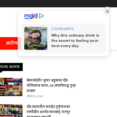
आरोग्य
ताज्या बातम्या
बेकायदेशीर जुगार अड्ड्यावर दौंड
पोलिसांचा छापा; 36 जणांविरुद्ध गुन्हा
दाखल
ऑगस्ट 6, 2026
दौंड शहरातील सराईत गुन्हेगारावर
एमपीडीए अंतर्गत कारवाई; नागपूर