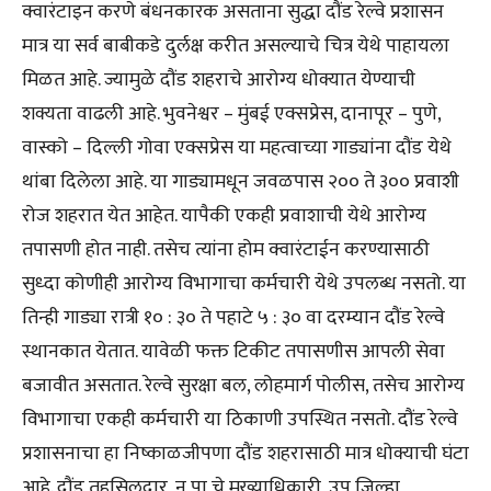
क्वारंटाइन करणे बंधनकारक असताना सुद्धा दौंड रेल्वे प्रशासन
मात्र या सर्व बाबीकडे दुर्लक्ष करीत असल्याचे चित्र येथे पाहायला
मिळत आहे. ज्यामुळे दौंड शहराचे आरोग्य धोक्यात येण्याची
शक्यता वाढली आहे. भुवनेश्वर – मुंबई एक्सप्रेस, दानापूर – पुणे,
वास्को – दिल्ली गोवा एक्सप्रेस या महत्वाच्या गाड्यांना दौंड येथे
थांबा दिलेला आहे. या गाड्यामधून जवळपास २०० ते ३०० प्रवाशी
रोज शहरात येत आहेत. यापैकी एकही प्रवाशाची येथे आरोग्य
तपासणी होत नाही. तसेच त्यांना होम क्वारंटाईन करण्यासाठी
सुध्दा कोणीही आरोग्य विभागाचा कर्मचारी येथे उपलब्ध नसतो. या
तिन्ही गाड्या रात्री १० : ३० ते पहाटे ५ : ३० वा दरम्यान दौंड रेल्वे
स्थानकात येतात. यावेळी फक्त टिकीट तपासणीस आपली सेवा
बजावीत असतात. रेल्वे सुरक्षा बल, लोहमार्ग पोलीस, तसेच आरोग्य
विभागाचा एकही कर्मचारी या ठिकाणी उपस्थित नसतो. दौंड रेल्वे
प्रशासनाचा हा निष्काळजीपणा दौंड शहरासाठी मात्र धोक्याची घंटा
आहे. दौंड तहसिलदार, न पा चे मुख्याधिकारी, उप जिल्हा