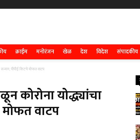
कीय
क्राईम
मनोरंजन
खेळ
देश
विदेश
संपादकीय
चा सन्मान, पीपीई किटचे मोफत वाटप
ून कोरोना योद्ध्यांचा
े मोफत वाटप