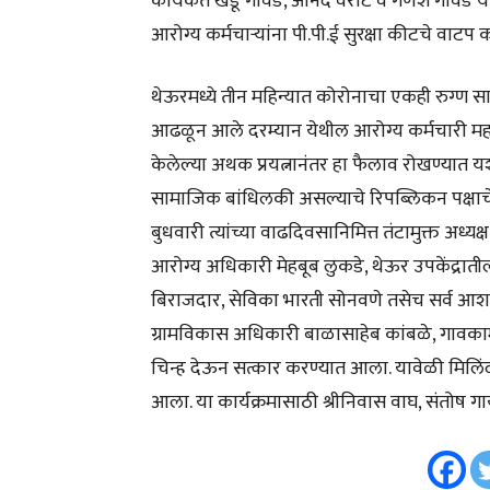
कार्यकर्ते खंडू गावडे, आनंद वैराट व गणेश गावडे 
आरोग्य कर्मचाऱ्यांना पी.पी.ई सुरक्षा कीटचे वाट
थेऊरमध्ये तीन महिन्यात कोरोनाचा एकही रुग्ण 
आढळून आले दरम्यान येथील आरोग्य कर्मचारी महस
केलेल्या अथक प्रयत्नानंतर हा फैलाव रोखण्यात य
सामाजिक बांधिलकी असल्याचे रिपब्लिकन पक्षाचे 
बुधवारी त्यांच्या वाढदिवसानिमित्त तंटामुक्त अध्यक्ष
आरोग्य अधिकारी मेहबूब लुकडे, थेऊर उपकेंद्रातील
बिराजदार, सेविका भारती सोनवणे तसेच सर्व आशा स
ग्रामविकास अधिकारी बाळासाहेब कांबळे, गावकामग
चिन्ह देऊन सत्कार करण्यात आला. यावेळी मिलिंद
आला. या कार्यक्रमासाठी श्रीनिवास वाघ, संतोष 