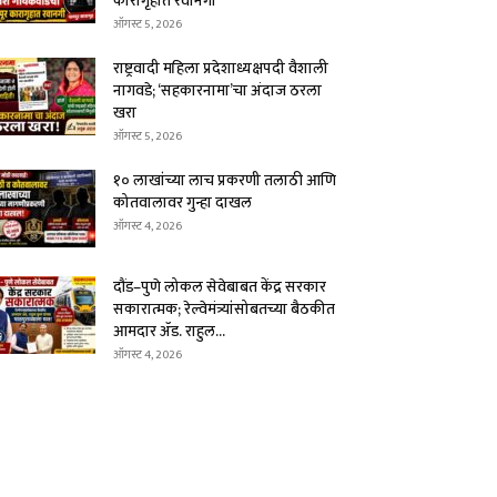
कारागृहात रवानगी
ऑगस्ट 5, 2026
राष्ट्रवादी महिला प्रदेशाध्यक्षपदी वैशाली
नागवडे; ‘सहकारनामा’चा अंदाज ठरला
खरा
ऑगस्ट 5, 2026
१० लाखांच्या लाच प्रकरणी तलाठी आणि
कोतवालावर गुन्हा दाखल
ऑगस्ट 4, 2026
दौंड–पुणे लोकल सेवेबाबत केंद्र सरकार
सकारात्मक; रेल्वेमंत्र्यांसोबतच्या बैठकीत
आमदार ॲड. राहुल...
ऑगस्ट 4, 2026