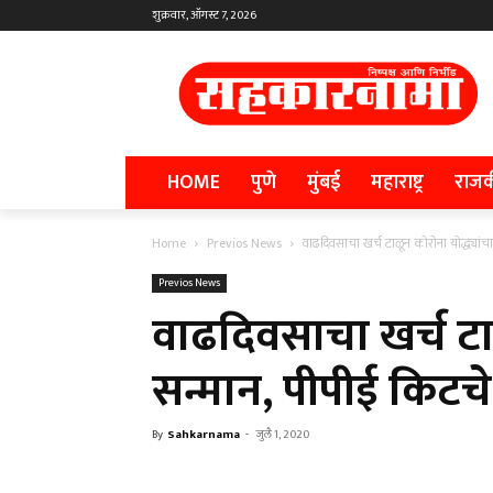
शुक्रवार, ऑगस्ट 7, 2026
HOME
पुणे
मुंबई
महाराष्ट्र
राज
Home
Previos News
वाढदिवसाचा खर्च टाळून कोरोना योद्ध्यां
Previos News
वाढदिवसाचा खर्च टाळ
सन्मान, पीपीई किटच
By
Sahkarnama
-
जुलै 1, 2020