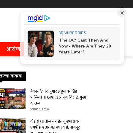
आरोग्य
ताज्या बातम्या
बेकायदेशीर जुगार अड्ड्यावर दौंड
पोलिसांचा छापा; 36 जणांविरुद्ध गुन्हा
दाखल
ऑगस्ट 6, 2026
दौंड शहरातील सराईत गुन्हेगारावर
एमपीडीए अंतर्गत कारवाई; नागपूर