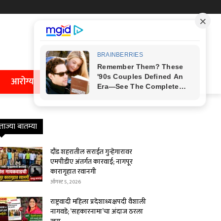
आरोग्य
ताज्या बातम्या
दौंड शहरातील सराईत गुन्हेगारावर
एमपीडीए अंतर्गत कारवाई; नागपूर
कारागृहात रवानगी
ऑगस्ट 5, 2026
राष्ट्रवादी महिला प्रदेशाध्यक्षपदी वैशाली
नागवडे; ‘सहकारनामा’चा अंदाज ठरला