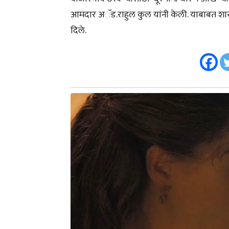
आमदार अॅड.राहुल कुल यांनी केली. याबाबत शासनान
दिले.