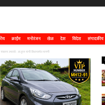
कीय
क्राईम
मनोरंजन
खेळ
देश
विदेश
संपादकीय
र मंत्रालय उभारावे : आ.कुल यांची विधानसभेत मागणी