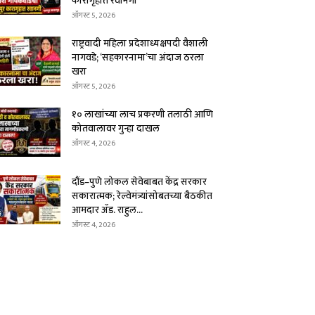
कारागृहात रवानगी
ऑगस्ट 5, 2026
राष्ट्रवादी महिला प्रदेशाध्यक्षपदी वैशाली
नागवडे; ‘सहकारनामा’चा अंदाज ठरला
खरा
ऑगस्ट 5, 2026
१० लाखांच्या लाच प्रकरणी तलाठी आणि
कोतवालावर गुन्हा दाखल
ऑगस्ट 4, 2026
दौंड–पुणे लोकल सेवेबाबत केंद्र सरकार
सकारात्मक; रेल्वेमंत्र्यांसोबतच्या बैठकीत
आमदार ॲड. राहुल...
ऑगस्ट 4, 2026