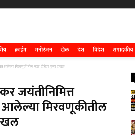
कीय
क्राईम
मनोरंजन
खेळ
देश
विदेश
संपादकीय
यात आलेल्या मिरवणूकीतील ‘नऊ’ डीजेंवर गुन्हा दाखल
डकर जयंतीनिमित्त
 आलेल्या मिरवणूकीतील
दाखल