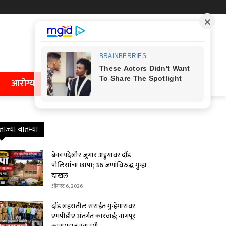
आरोग्य
ताज्या बातम्या
बेकायदेशीर जुगार अड्ड्यावर दौंड
पोलिसांचा छापा; 36 जणांविरुद्ध गुन्हा
दाखल
ऑगस्ट 6, 2026
दौंड शहरातील सराईत गुन्हेगारावर
एमपीडीए अंतर्गत कारवाई; नागपूर