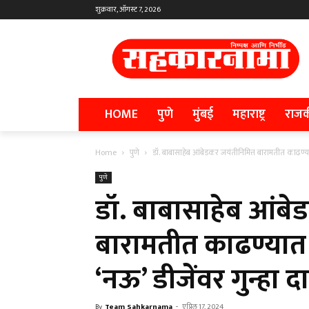
शुक्रवार, ऑगस्ट 7, 2026
HOME
पुणे
मुंबई
महाराष्ट्र
राज
Home
पुणे
डॉ. बाबासाहेब आंबेडकर जयंतीनिमित्त बारामतीत काढण्
पुणे
डॉ. बाबासाहेब आंबे
बारामतीत काढण्यात
‘नऊ’ डीजेंवर गुन्हा 
By
Team Sahkarnama
-
एप्रिल 17, 2024