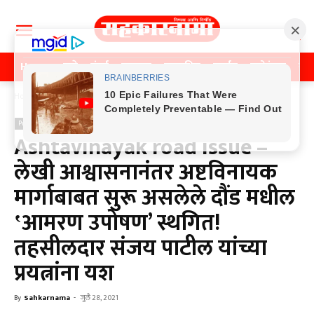
Home
पुणे
मुंबई
महाराष्ट्र
राजकीय
क्राईम
मनोरंजन
खे
Home
Previos News
Previos News
Ashtavinayak road issue –
लेखी आश्वासनानंतर अष्टविनायक
मार्गाबाबत सुरू असलेले दौंड मधील
‛आमरण उपोषण’ स्थगित!
तहसीलदार संजय पाटील यांच्या
प्रयत्नांना यश
By
Sahkarnama
-
जुलै 28, 2021