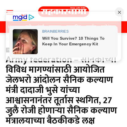
Home
पुणे
मुंबई
महाराष्ट्र
राजकीय
क्राईम
मनोरंजन
खे
Home
Previos News
Previos News
पुणे
Army federation – सैनिकांच्या
विविध मागण्यांसाठी आयोजित
जेलभरो आंदोलन सैनिक कल्याण
मंत्री दादाजी भुसे यांच्या
आश्वासनानंतर तूर्तास स्थगित, 27
जुलै रोजी होणाऱ्या सैनिक कल्याण
मंत्रालयाच्या बैठकीकडे लक्ष