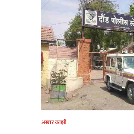
अख्तर काझी