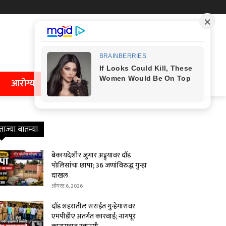
आरोग्य
ताज्या बातम्या
बेकायदेशीर जुगार अड्ड्यावर दौंड
पोलिसांचा छापा; 36 जणांविरुद्ध गुन्हा
दाखल
ऑगस्ट 6, 2026
दौंड शहरातील सराईत गुन्हेगारावर
एमपीडीए अंतर्गत कारवाई; नागपूर