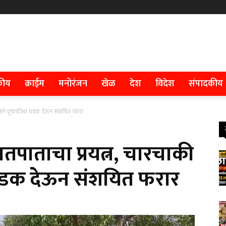
कीय
क्राईम
मनोरंजन
खेळ
देश
विदेश
संपादकीय
वाहनाने दुचाकीला धडक देऊन संशयित फरार
घातपाताचा प्रयत्न, चारचाकी
धडक देऊन संशयित फरार