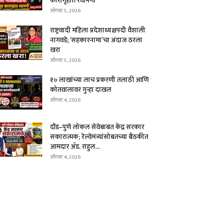
कारागृहात रवानगी
ऑगस्ट 5, 2026
राष्ट्रवादी महिला प्रदेशाध्यक्षपदी वैशाली
नागवडे; ‘सहकारनामा’चा अंदाज ठरला
खरा
ऑगस्ट 5, 2026
१० लाखांच्या लाच प्रकरणी तलाठी आणि
कोतवालावर गुन्हा दाखल
ऑगस्ट 4, 2026
दौंड–पुणे लोकल सेवेबाबत केंद्र सरकार
सकारात्मक; रेल्वेमंत्र्यांसोबतच्या बैठकीत
आमदार ॲड. राहुल...
ऑगस्ट 4, 2026