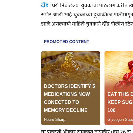
दौंड
: घरी निघालेल्या युवकाचा पाठलाग करीत त्या
समोर आली आहे. युवकाच्या दुचाकीला पाठीमाग
झाले असल्याची माहिती युवकाने दौंड पोलीस स्ट
या प्रकरणी ओंकार रामकृष्ण तापकीर (वय 26,रा. हिंग