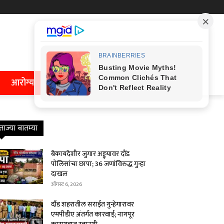
आरोग्य
ताज्या बातम्या
बेकायदेशीर जुगार अड्ड्यावर दौंड
पोलिसांचा छापा; 36 जणांविरुद्ध गुन्हा
दाखल
ऑगस्ट 6, 2026
दौंड शहरातील सराईत गुन्हेगारावर
एमपीडीए अंतर्गत कारवाई; नागपूर