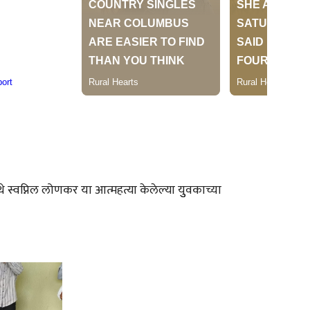
 स्वप्निल लोणकर या आत्महत्या केलेल्या युुवकाच्या