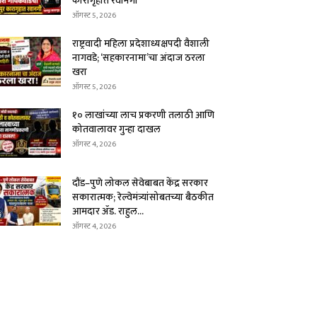
कारागृहात रवानगी
ऑगस्ट 5, 2026
राष्ट्रवादी महिला प्रदेशाध्यक्षपदी वैशाली
नागवडे; ‘सहकारनामा’चा अंदाज ठरला
खरा
ऑगस्ट 5, 2026
१० लाखांच्या लाच प्रकरणी तलाठी आणि
कोतवालावर गुन्हा दाखल
ऑगस्ट 4, 2026
दौंड–पुणे लोकल सेवेबाबत केंद्र सरकार
सकारात्मक; रेल्वेमंत्र्यांसोबतच्या बैठकीत
आमदार ॲड. राहुल...
ऑगस्ट 4, 2026