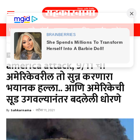
Home
पुणे
मुंबई
महाराष्ट्र
राजकीय
क्राईम
मनोरंजन
खे
Home
Previos News
Previos News
america attack, 9/11 चा
अमेरिकेवरील तो सुन्न करणारा
भयानक हल्ला.. आणि अमेरिकेची
सूड उगवल्यानंतर बदलेली धोरणे
By
Sahkarnama
-
सप्टेंबर 11, 2021