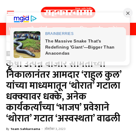
Home
पुणे
मुंबई
महाराष्ट्र
राजकीय
क्राईम
मनोरंजन
खे
Home
राजकीय
राजकीय
कृषी उत्पन्न बाजार समितीच्या
निकालानंतर आमदार ‘राहुल कुल’
यांच्या माध्यमातून ‘थोरात’ गटाला
धक्क्यावर धक्के, अनेक
कार्यकर्त्यांच्या ‘भाजप’ प्रवेशाने
‘थोरात’ गटात ‘अस्वस्थता’ वाढली
By
Team Sahkarnama
-
ऑक्टोबर 3, 2023