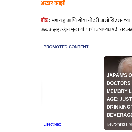
अख्तर काझी
दौंड
: महाराष्ट्र आणि गोवा नोटरी असोसिएशनच्या
ॲड. अझहरुद्दीन मुलाणी यांची उपाध्यक्षपदी तर