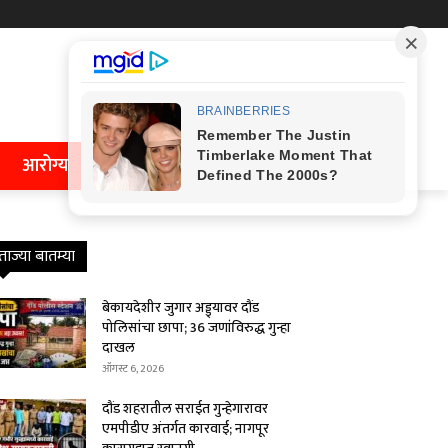
आरोग्य
ताज्या बातम्या
बेकायदेशीर जुगार अड्ड्यावर दौंड
पोलिसांचा छापा; 36 जणांविरुद्ध गुन्हा
दाखल
ऑगस्ट 6, 2026
दौंड शहरातील सराईत गुन्हेगारावर
एमपीडीए अंतर्गत कारवाई; नागपूर