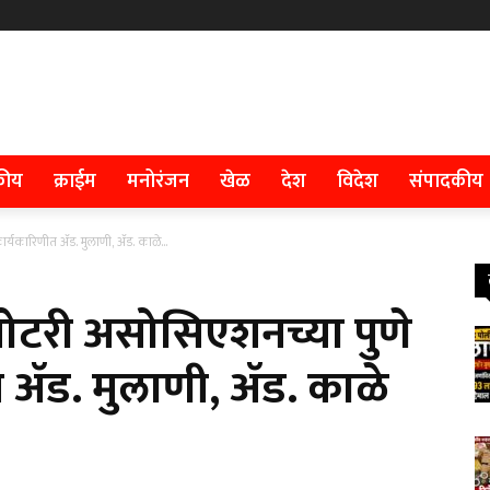
कीय
क्राईम
मनोरंजन
खेळ
देश
विदेश
संपादकीय
कार्यकारिणीत ॲड. मुलाणी, ॲड. काळे...
 नोटरी असोसिएशनच्या पुणे
त ॲड. मुलाणी, ॲड. काळे