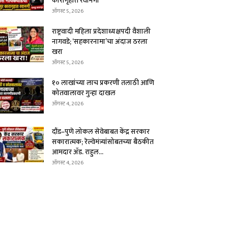
कारागृहात रवानगी
ऑगस्ट 5, 2026
राष्ट्रवादी महिला प्रदेशाध्यक्षपदी वैशाली
नागवडे; ‘सहकारनामा’चा अंदाज ठरला
खरा
ऑगस्ट 5, 2026
१० लाखांच्या लाच प्रकरणी तलाठी आणि
कोतवालावर गुन्हा दाखल
ऑगस्ट 4, 2026
दौंड–पुणे लोकल सेवेबाबत केंद्र सरकार
सकारात्मक; रेल्वेमंत्र्यांसोबतच्या बैठकीत
आमदार ॲड. राहुल...
ऑगस्ट 4, 2026