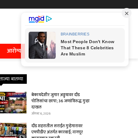
आरोग्य
ताज्या बातम्या
बेकायदेशीर जुगार अड्ड्यावर दौंड
पोलिसांचा छापा; 36 जणांविरुद्ध गुन्हा
दाखल
ऑगस्ट 6, 2026
दौंड शहरातील सराईत गुन्हेगारावर
एमपीडीए अंतर्गत कारवाई; नागपूर