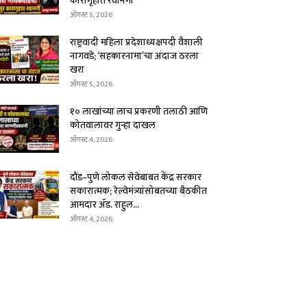
कारागृहात रवानगी
ऑगस्ट 5, 2026
राष्ट्रवादी महिला प्रदेशाध्यक्षपदी वैशाली
नागवडे; ‘सहकारनामा’चा अंदाज ठरला
खरा
ऑगस्ट 5, 2026
१० लाखांच्या लाच प्रकरणी तलाठी आणि
कोतवालावर गुन्हा दाखल
ऑगस्ट 4, 2026
दौंड–पुणे लोकल सेवेबाबत केंद्र सरकार
सकारात्मक; रेल्वेमंत्र्यांसोबतच्या बैठकीत
आमदार ॲड. राहुल...
ऑगस्ट 4, 2026