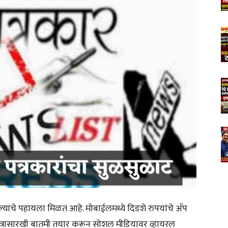
ल्याचे पहायला मिळत आहे. मोबाईलमध्ये दिडशे रुपयांचे अ‍ॅप
पत्रासारखी बातमी तयार करून सोशल मीडियावर व्हायरल