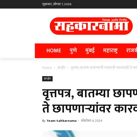
शुक्रवार, ऑगस्ट 7, 2026
HOME
पुणे
मुंबई
महाराष्ट्र
राज
Home
क्राईम
वृत्तपत्र, बातम्या छापण्याची परवानगी नसतानाही ते छ
क्राईम
वृत्तपत्र, बातम्या छ
ते छापणाऱ्यांवर कार
By
Team Sahkarnama
-
ऑक्टोबर 4, 2024