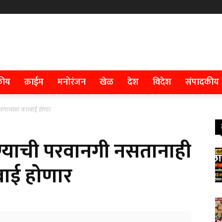
कीय
क्राईम
मनोरंजन
खेळ
देश
विदेश
संपादकीय
ापणाऱ्यांवर कारवाई होणार
ापण्याची परवानगी नसतानाही
वाई होणार