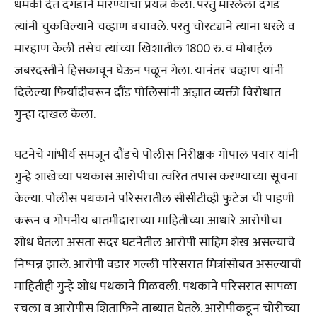
धमकी देत दगडाने मारण्याचा प्रयत्न केला. परंतु मारलेला दगड
त्यांनी चुकविल्याने चव्हाण बचावले. परंतु चोरट्याने त्यांना धरले व
मारहाण केली तसेच त्यांच्या खिशातील 1800 रु. व मोबाईल
जबरदस्तीने हिसकावून घेऊन पळून गेला. यानंतर चव्हाण यांनी
दिलेल्या फिर्यादीवरून दौंड पोलिसांनी अज्ञात व्यक्ती विरोधात
गुन्हा दाखल केला.
घटनेचे गांभीर्य समजून दौंडचे पोलीस निरीक्षक गोपाल पवार यांनी
गुन्हे शाखेच्या पथकास आरोपीचा त्वरित तपास करण्याच्या सूचना
केल्या. पोलीस पथकाने परिसरातील सीसीटीव्ही फुटेज ची पाहणी
करून व गोपनीय बातमीदाराच्या माहितीच्या आधारे आरोपीचा
शोध घेतला असता सदर घटनेतील आरोपी साहिम शेख असल्याचे
निष्पन्न झाले. आरोपी वडार गल्ली परिसरात मित्रांसोबत असल्याची
माहितीही गुन्हे शोध पथकाने मिळवली. पथकाने परिसरात सापळा
रचला व आरोपीस शिताफिने ताब्यात घेतले. आरोपीकडून चोरीच्या