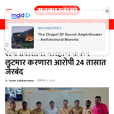
Home
पुणे
मुंबई
महाराष्ट्र
राजकीय
क्राईम
मनोरंजन
खे
Home
क्राईम
क्राईम
रेल्वे प्रवाशांना मारहाण करून
लुटमार करणारा आरोपी 24 तासात
जेरबंद
By
Team Sahkarnama
-
ऑक्टोबर 5, 2024