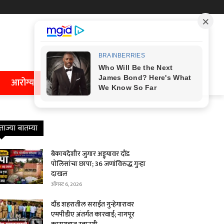
आरोग्य
ताज्या बातम्या
बेकायदेशीर जुगार अड्ड्यावर दौंड
पोलिसांचा छापा; 36 जणांविरुद्ध गुन्हा
दाखल
ऑगस्ट 6, 2026
दौंड शहरातील सराईत गुन्हेगारावर
एमपीडीए अंतर्गत कारवाई; नागपूर