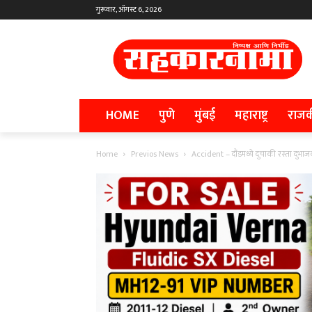
गुरूवार, ऑगस्ट 6, 2026
HOME
पुणे
मुंबई
महाराष्ट्र
राज
Home
Previos News
Accident – दौंडमध्ये दुचाकी रस्ता द