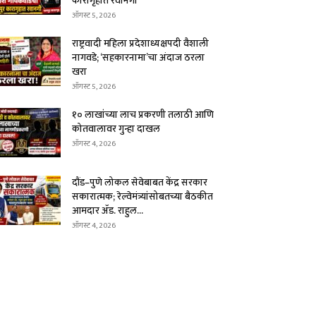
कारागृहात रवानगी
ऑगस्ट 5, 2026
राष्ट्रवादी महिला प्रदेशाध्यक्षपदी वैशाली
नागवडे; ‘सहकारनामा’चा अंदाज ठरला
खरा
ऑगस्ट 5, 2026
१० लाखांच्या लाच प्रकरणी तलाठी आणि
कोतवालावर गुन्हा दाखल
ऑगस्ट 4, 2026
दौंड–पुणे लोकल सेवेबाबत केंद्र सरकार
सकारात्मक; रेल्वेमंत्र्यांसोबतच्या बैठकीत
आमदार ॲड. राहुल...
ऑगस्ट 4, 2026