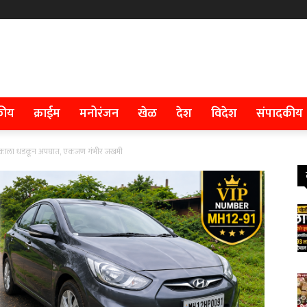
कीय
क्राईम
मनोरंजन
खेळ
देश
विदेश
संपादकीय
ुभाजकाला धडकून अपघात, एकजण गंभीर जखमी