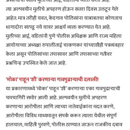
असल्याचा संशय मुलीच्या आई, वडिलांनी व्यक्त केला आहे.
त्या अल्पवयीन मुलीचे अपहरण होऊन सतरा दिवस उलटून गेले
आहेत. मात्र तरीही यवत, केडगाव पोलिसांना याबाबतचा कोणताच
धागादोरा सापडू नये यावर आश्चर्य व्यक्त करण्यात येत आहे.
मुलीच्या आई, वडिलांनी पुणे पोलीस अधिक्षक आणि राज्य महिला
आयोगाच्या अध्यक्षा रुपालीताई चाकणकर यांच्याशीही पत्रव्यवहार
केला असून पोलिसांच्या तपासावर आणि तपासाच्या गतीवर
प्रश्नचिन्ह उपस्थित केले जात आहे.
‘मोका’ पाहून ‘शी’ करणाऱ्या गावपुढाऱ्याची दलाली!
या प्रकारणामध्ये ‘मोका’ पाहून ‘शी’ करणाऱ्या एका गावपुढाऱ्याची
चमचागिरी समोर आली आहे. अल्पवयीन मुलीचे अपहरण
करणाऱ्या आरोपीला आणि त्याच्या नातेवाईकांना मदत करणे,
आरोपीला विविध माध्यमातून संपर्क करून त्याला येथील संपूर्ण
हालचाल, माहिती पुरवणे, पोलीस ठाण्यात जाऊन राजकीय दबाव