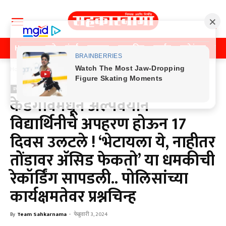
Home
पुणे
मुंबई
महाराष्ट्र
राजकीय
क्राईम
मनोरंजन
खे
Home
क्राईम
क्राईम
केडगावमधून अल्पवयीन
विद्यार्थिनीचे अपहरण होऊन 17
दिवस उलटले ! ‘भेटायला ये, नाहीतर
तोंडावर अ‍ॅसिड फेकतो’ या धमकीची
रेकॉर्डिंग सापडली.. पोलिसांच्या
कार्यक्षमतेवर प्रश्नचिन्ह
By
Team Sahkarnama
-
फेब्रुवारी 3, 2024