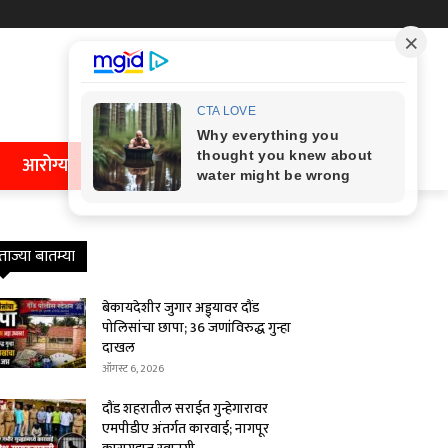
आरोग्य
ताज्या बातम्या
बेकायदेशीर जुगार अड्ड्यावर दौंड
पोलिसांचा छापा; 36 जणांविरुद्ध गुन्हा
दाखल
ऑगस्ट 6, 2026
दौंड शहरातील सराईत गुन्हेगारावर
एमपीडीए अंतर्गत कारवाई; नागपूर