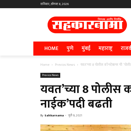
शनिवार, ऑगस्ट 8, 2026
HOME
पुणे
मुंबई
महाराष्ट्र
राज
Home
Previos News
यवत’च्या 8 पोलीस कॉन्स्टेबल्स ची ‛पो
Previos News
यवत’च्या 8 पोलीस कॉ
नाईक’पदी बढती
By
Sahkarnama
-
जुलै 9, 2021