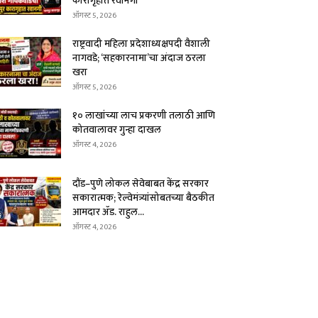
कारागृहात रवानगी
ऑगस्ट 5, 2026
राष्ट्रवादी महिला प्रदेशाध्यक्षपदी वैशाली
नागवडे; ‘सहकारनामा’चा अंदाज ठरला
खरा
ऑगस्ट 5, 2026
१० लाखांच्या लाच प्रकरणी तलाठी आणि
कोतवालावर गुन्हा दाखल
ऑगस्ट 4, 2026
दौंड–पुणे लोकल सेवेबाबत केंद्र सरकार
सकारात्मक; रेल्वेमंत्र्यांसोबतच्या बैठकीत
आमदार ॲड. राहुल...
ऑगस्ट 4, 2026