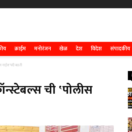
कीय
क्राईम
मनोरंजन
खेळ
देश
विदेश
संपादकीय
लीस नाईक’पदी बढती
न्स्टेबल्स ची ‛पोलीस