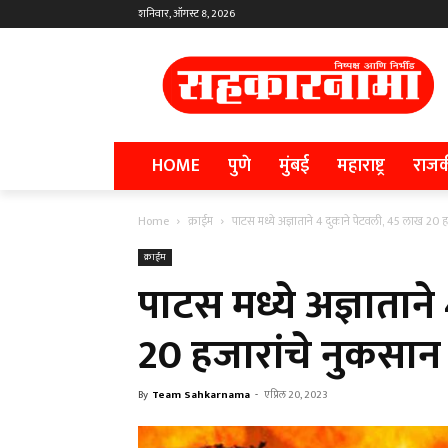
शनिवार, ऑगस्ट 8, 2026
HOME
पुणे
मुंबई
महाराष्ट्र
राज
Home
क्राईम
पाटस मध्ये अज्ञाताने 4 दुकाने पेटवली, 45 लाख 20 
क्राईम
पाटस मध्ये अज्ञातान
20 हजारांचे नुकसान
By
Team Sahkarnama
-
एप्रिल 20, 2023