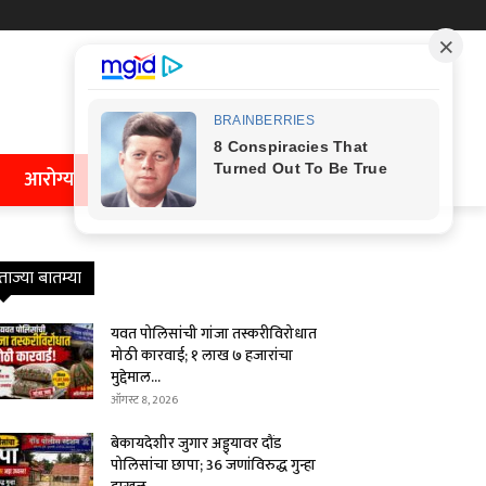
आरोग्य
ताज्या बातम्या
यवत पोलिसांची गांजा तस्करीविरोधात
मोठी कारवाई; १ लाख ७ हजारांचा
मुद्देमाल...
ऑगस्ट 8, 2026
बेकायदेशीर जुगार अड्ड्यावर दौंड
पोलिसांचा छापा; 36 जणांविरुद्ध गुन्हा