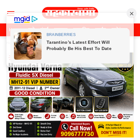
Home
पुणे
मुंबई
महाराष्ट्र
राजकीय
क्राईम
मनोरंजन
खे
Home
Previos News