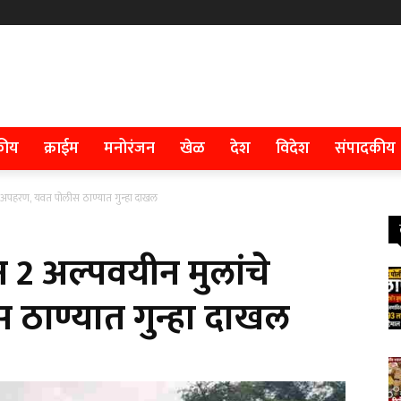
कीय
क्राईम
मनोरंजन
खेळ
देश
विदेश
संपादकीय
चे अपहरण, यवत पोलीस ठाण्यात गुन्हा दाखल
न 2 अल्पवयीन मुलांचे
ठाण्यात गुन्हा दाखल