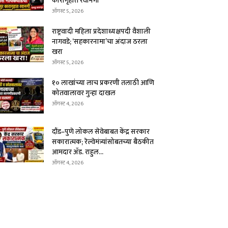
कारागृहात रवानगी
ऑगस्ट 5, 2026
राष्ट्रवादी महिला प्रदेशाध्यक्षपदी वैशाली
नागवडे; ‘सहकारनामा’चा अंदाज ठरला
खरा
ऑगस्ट 5, 2026
१० लाखांच्या लाच प्रकरणी तलाठी आणि
कोतवालावर गुन्हा दाखल
ऑगस्ट 4, 2026
दौंड–पुणे लोकल सेवेबाबत केंद्र सरकार
सकारात्मक; रेल्वेमंत्र्यांसोबतच्या बैठकीत
आमदार ॲड. राहुल...
ऑगस्ट 4, 2026