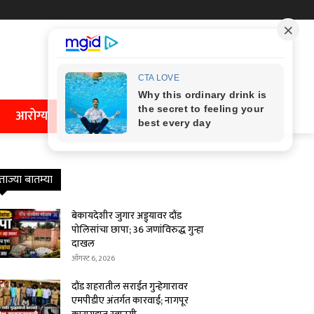
आरोग्य
ताज्या बातम्या
बेकायदेशीर जुगार अड्ड्यावर दौंड
पोलिसांचा छापा; 36 जणांविरुद्ध गुन्हा
दाखल
ऑगस्ट 6, 2026
दौंड शहरातील सराईत गुन्हेगारावर
एमपीडीए अंतर्गत कारवाई; नागपूर