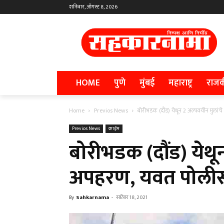
शनिवार, ऑगस्ट 8, 2026
HOME
पुणे
मुंबई
महाराष्ट्र
राज
Home
Previos News
बोरीभडक (दौंड) येथून 2 अल्पवयीन मुलां
Previos News
क्राईम
बोरीभडक (दौंड) येथू
अपहरण, यवत पोलीस 
By
Sahkarnama
-
सप्टेंबर 18, 2021