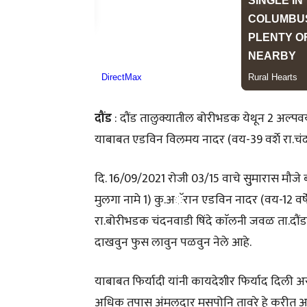
दौंड
: दौंड तालुक्यातील बोरीभडक येथून 2 अल्
याबाबत एडविन विलमय नादर (वय-39 वर्शे रा.चंदनव
दि. 16/09/2021 रोजी 03/15 वाचे सुुमारास मौजे बो
मुलगा नामे 1) कु.अॅरान एडविन नादर (वय-12 वर्षे 1
रा.बोरीभडक चंदनवाडी षिंदे काॅलनी जवळ ता.दौंड
दाखवुन फुस लावुन पळवुन नेले आहे.
याबाबत फिर्यादी यांनी कायदेशीर फिर्याद दिली अ
अधिक तपास अंमलदार मसपोनि तावरे हे करीत आ