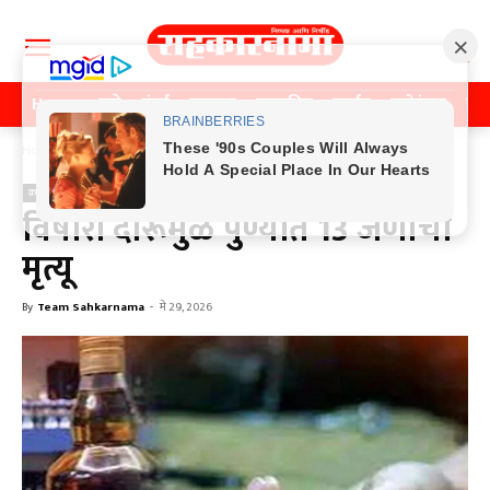
Home
पुणे
मुंबई
महाराष्ट्र
राजकीय
क्राईम
मनोरंजन
खे
Home
क्राईम
क्राईम
पुणे
विषारी दारूमुळे पुण्यात 13 जणांचा
मृत्यू
By
Team Sahkarnama
-
मे 29, 2026